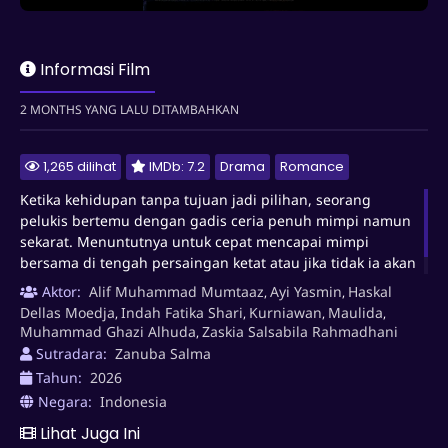
Ketika kehidupan tanpa tujuan jadi pilihan, seorang pelukis
bertemu dengan gadis ceria penuh mimpi namun sekarat.
Informasi Film
Menuntutnya untuk cepat mencapai mimpi bersama di
tengah persaingan ketat atau jika tidak ia akan kehilangan
2 MONTHS YANG LALU DITAMBAHKAN
sang gadis yang termakan oleh penyakit.
1,265 dilihat
IMDb: 7.2
Drama
Romance
Ketika kehidupan tanpa tujuan jadi pilihan, seorang
pelukis bertemu dengan gadis ceria penuh mimpi namun
sekarat. Menuntutnya untuk cepat mencapai mimpi
bersama di tengah persaingan ketat atau jika tidak ia akan
kehilangan sang gadis yang termakan oleh penyakit.
Aktor:
Alif Muhammad Mumtaaz
Ayi Yasmin
Haskal
,
,
Dellas Moedja
Indah Fatika Shari
Kurniawan
Maulida
,
,
,
,
Muhammad Ghazi Alhuda
Zaskia Salsabila Rahmadhani
,
Sutradara:
Zanuba Salma
Tahun:
2026
Negara:
Indonesia
Lihat Juga Ini