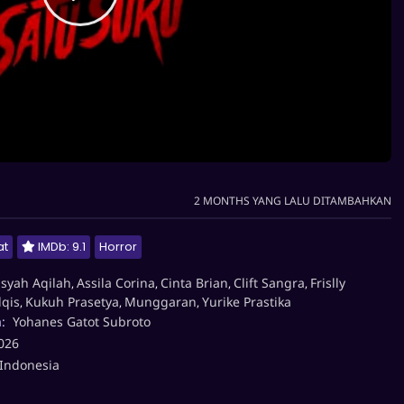
2 MONTHS YANG LALU DITAMBAHKAN
at
IMDb: 9.1
Horror
isyah Aqilah
Assila Corina
Cinta Brian
Clift Sangra
Frislly
,
,
,
,
lqis
Kukuh Prasetya
Munggaran
Yurike Prastika
,
,
,
a:
Yohanes Gatot Subroto
026
Indonesia