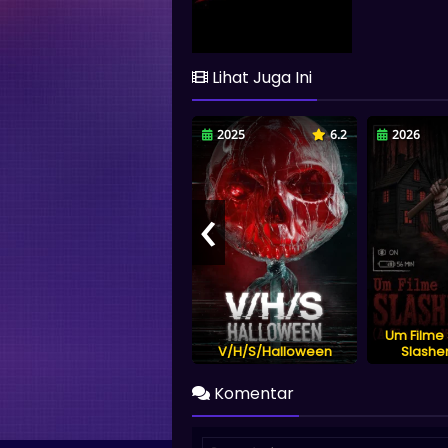
Lihat Juga Ini
2025
6.2
2026
‹
Um Filme 
V/H/S/Halloween
Slashe
Komentar