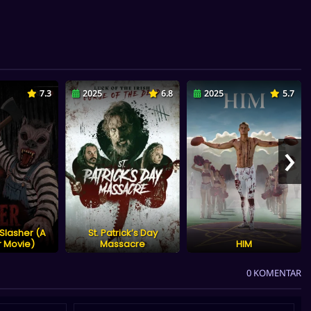
7.3
2025
6.8
2025
5.7
›
Slasher (A
St. Patrick’s Day
r Movie)
Massacre
HIM
0 KOMENTAR