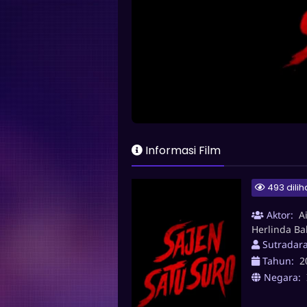
Informasi Film
493 dilih
Aktor:
A
Herlinda Ba
Sutradar
Tahun:
2
Negara: