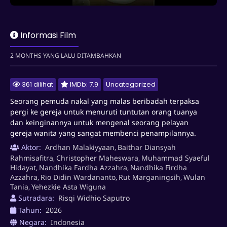
Seorang pemuda nakal yang malas beribadah terpaksa
pergi ke gereja untuk menuruti tuntutan orang tuanya dan
Informasi Film
keinginannya untuk mengenal seorang pelayan gereja
wanita yang sangat membenci penampilannya.
2 MONTHS YANG LALU DITAMBAHKAN
361 dilihat
IMDb: 7.9
Uncategorized
Seorang pemuda nakal yang malas beribadah terpaksa
pergi ke gereja untuk menuruti tuntutan orang tuanya
dan keinginannya untuk mengenal seorang pelayan
gereja wanita yang sangat membenci penampilannya.
Aktor:
Ardhan Malakiyyaan
Baithar Diansyah
,
Rahmisafitra
Christopher Maheswara
Muhammad Syaeful
,
,
Hidayat
Nandhika Fardha Azzahra
Nandhika Firdha
,
,
Azzahra
Rio Didin Wardananto
Rut Marganingsih
Wulan
,
,
,
Tania
Yehezkie Asta Wiguna
,
Sutradara:
Risqi Widhio Saputro
Tahun:
2026
Negara:
Indonesia