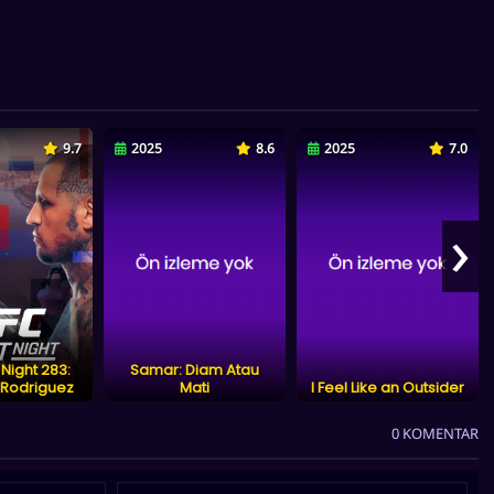
9.7
2025
8.6
2025
7.0
›
 Night 283:
Samar: Diam Atau
 Rodriguez
Mati
I Feel Like an Outsider
0 KOMENTAR