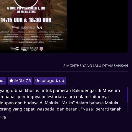
s untuk pameran Bakudengar di Museum Arnhem, membahas
2 MONTHS YANG LALU DITAMBAHKAN
m kaitannya dengan kehidupan dan budaya di Maluku. “Arika”
ng yang cepat, waspada, dan berani. “Nusa” berarti tanah atau
ka Nusa melambangkan ketangkasan pikiran, ketrampilan, dan
hat
IMDb: 7.5
Uncategorized
am melindungi tanah air Maluku sendiri.
, yang dibuat khusus untuk pameran Bakudengar di Museum
mbahas pentingnya pelestarian alam dalam kaitannya
idupan dan budaya di Maluku. “Arika” dalam bahasa Maluku
eorang yang cepat, waspada, dan berani. “Nusa” berarti tanah
air. Oleh karena itu, Arika Nusa melambangkan ketangkasan
026
trampilan, dan keberanian dalam melindungi tanah air Maluku