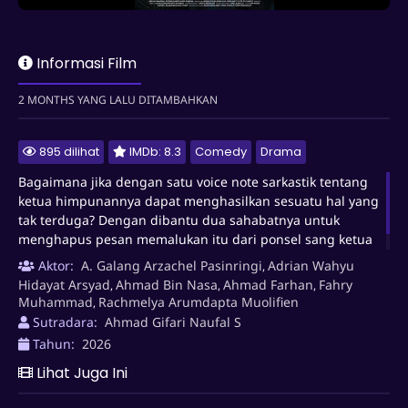
Bagaimana jika dengan satu voice note sarkastik tentang
ketua himpunannya dapat menghasilkan sesuatu hal yang
Informasi Film
tak terduga? Dengan dibantu dua sahabatnya untuk
menghapus pesan memalukan itu dari ponsel sang ketua
2 MONTHS YANG LALU DITAMBAHKAN
sebelum rapat besar dimulai!
895 dilihat
IMDb: 8.3
Comedy
Drama
Bagaimana jika dengan satu voice note sarkastik tentang
ketua himpunannya dapat menghasilkan sesuatu hal yang
tak terduga? Dengan dibantu dua sahabatnya untuk
menghapus pesan memalukan itu dari ponsel sang ketua
sebelum rapat besar dimulai!
Aktor:
A. Galang Arzachel Pasinringi
Adrian Wahyu
,
Hidayat Arsyad
Ahmad Bin Nasa
Ahmad Farhan
Fahry
,
,
,
Muhammad
Rachmelya Arumdapta Muolifien
,
Sutradara:
Ahmad Gifari Naufal S
Tahun:
2026
Lihat Juga Ini