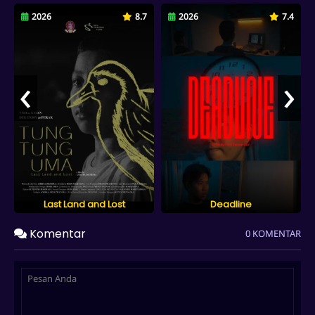
2026
8.7
2026
7.4
‹
›
Last Land and Lost
Deadline
Komentar
0 KOMENTAR